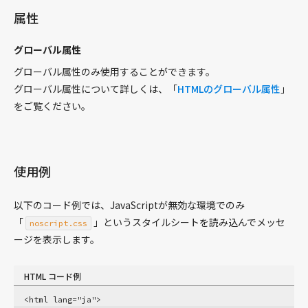
属性
開発
エフィクト
グローバル属性
フォント
グローバル属性のみ使用することができます。
フォーム
グローバル属性について詳しくは、「
HTMLのグローバル属性
」
画像
をご覧ください。
レイアウト
リンク
リスト
使用例
マークアップ
Sass
以下のコード例では、JavaScriptが無効な環境でのみ
「
」というスタイルシートを読み込んでメッセ
設定
noscript.css
ージを表示します。
テーブル
テキスト
HTML コード例
ワークショップ
<html lang="ja">