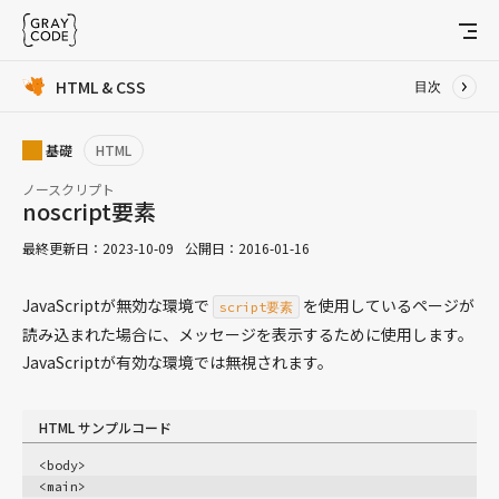
HTML & CSS
目次
JavaScript
基礎
HTML
レシピ
Ajax
ノースクリプト
noscript要素
アニメーション
最終更新日：
2023-10-09
公開日：
2016-01-16
配列
音声
JavaScriptが無効な環境で
を使用しているページが
script要素
ブラウザ
読み込まれた場合に、メッセージを表示するために使用します。
データについて
JavaScriptが有効な環境では無視されます。
イベント
実行するタイミング
HTML サンプルコード
ファイル
<body>
フォーム
<main>