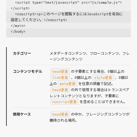
  <script type="text/javascript" src="js/sample.js">
HTML・DOM
</script>
  <noscript><p>このページを閲覧するにはJavaScriptを有効に
画像
設定してください。</noscript>
JSON
</main>
</body>
数値
オブジェクト
正規表現
カテゴリー
メタデータコンテンツ、フローコンテンツ、フレ
ージングコンテンツ
文字列
日付・時間
コンテンツモデル
の子要素とする場合、0個以上の
head要素
、0個以上の
、0個以
link要素
style要素
URL
上の
を任意の順番で記述。
meta要素
動画
の外で使用する場合はトランスペア
head要素
レントコンテンツとなりますが、子要素に
を含めることはできません。
noscript要素
HTML & CSS
使用ケース
の中か、フレージングコンテンツが
head要素
レシピ
期待される場所。
ボーダー
CSSレシピ