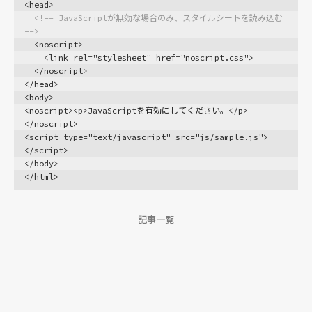
<head>
HTML&CSS入門 WEBサイトを作る
<!-- JavaScriptが無効な場合のみ、スタイルシートを読み込む 
-->
基礎
  <noscript>
    <link rel="stylesheet" href="noscript.css">
CSS
  </noscript>
</head>
CSSプロパティ
<body>
HTML
<noscript><p>JavaScriptを有効にしてください。</p>
</noscript>
HTML要素
<script type="text/javascript" src="js/sample.js">
</script>
</body>
PHP
</html>
レシピ
設定
記事一覧
スーパーグローバル変数
変数
配列
文字列