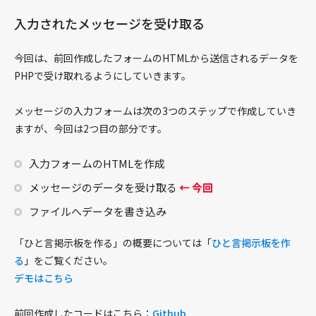
HTML・DOM
入力されたメッセージを受け取る
画像
JSON
今回は、前回作成したフォームのHTMLから送信されるデータを
PHPで受け取れるようにしていきます。
数値
オブジェクト
メッセージの入力フォームは次の3つのステップで作成していき
正規表現
ますが、今回は2つ目の部分です。
文字列
日付・時間
入力フォームのHTMLを作成
URL
メッセージのデータを受け取る
← 今回
動画
ファイルへデータを書き込み
「ひと言掲示板を作る」の概要については「
ひと言掲示板を作
HTML & CSS
る
」をご覧ください。
レシピ
デモはこちら
ボーダー
前回作成したコードはこちら：
CSSレシピ
Github