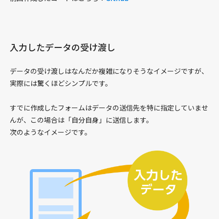
開発
エフィクト
フォント
入力したデータの受け渡し
フォーム
データの受け渡しはなんだか複雑になりそうなイメージですが、
画像
実際には驚くほどシンプルです。
レイアウト
リンク
すでに作成したフォームはデータの送信先を特に指定していませ
リスト
んが、この場合は「自分自身」に送信します。
マークアップ
次のようなイメージです。
Sass
設定
テーブル
テキスト
ワークショップ