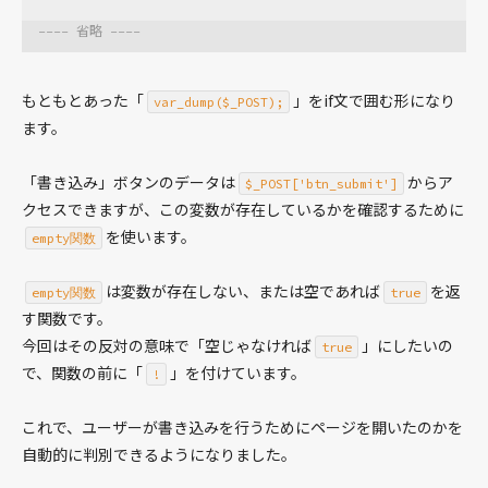
---- 省略 ----
もともとあった「
」をif文で囲む形になり
var_dump($_POST);
ます。
「書き込み」ボタンのデータは
からア
$_POST['btn_submit']
クセスできますが、この変数が存在しているかを確認するために
を使います。
empty関数
は変数が存在しない、または空であれば
を返
empty関数
true
す関数です。
今回はその反対の意味で「空じゃなければ
」にしたいの
true
で、関数の前に「
」を付けています。
!
これで、ユーザーが書き込みを行うためにページを開いたのかを
自動的に判別できるようになりました。