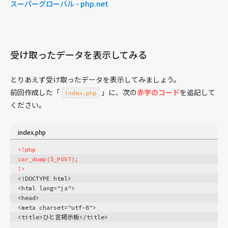
スーパーグローバル - php.net
数値
日付・時刻
メール送信
出力
受け取ったデータを表示してみる
データベース PDO
とりあえず受け取ったデータを表示してみましょう。
データベース MySQL / MariaDB
前回作成した「
」に、次の
赤字のコード
を追記して
index.php
データベース SQLite
ください。
データベース PostgreSQL
セキュリティ
index.php
Facebook PHP向けSDK
<?php
Swift Mailerライブラリ
var_dump($_POST);
?>
フレームワーク
<!DOCTYPE html>
mPDFライブラリ
<html lang="ja">
<head>
ファイル / ディレクトリ
<meta charset="utf-8">
<title>ひと言掲示板</title>
phpMyAdmin