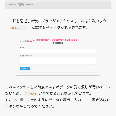
---- 省略 ----
ワークショップ
ひと言掲示板を作る
コードを記述した後、ブラウザでアクセスしてみると次のように
お問い合わせフォームを作る
「
」と空の配列データが表示されます。
array...
入門
WordPress
レシピ
設定
データベース
GraphQL
これはアクセスした時点ではまだデータの受け渡しが行われてい
ないため、
が空であることを示しています。
$_POST
ユーザー
そこで、続いて次のようにデータを適当に入力して「書き込む」
ボタンを押してみてください。
ワークショップ
オリジナルのWordPressプラグインを作る