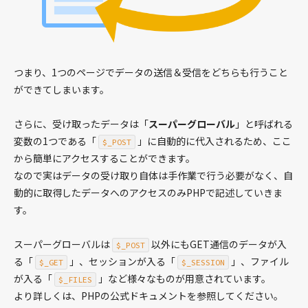
HTML&CSS入門 WEBサイトを作る
基礎
CSS
つまり、1つのページでデータの送信＆受信をどちらも行うこと
CSSプロパティ
ができてしまいます。
HTML
さらに、受け取ったデータは「
スーパーグローバル
」と呼ばれる
HTML要素
変数の1つである「
」に自動的に代入されるため、ここ
$_POST
から簡単にアクセスすることができます。
PHP
なので実はデータの受け取り自体は手作業で行う必要がなく、自
動的に取得したデータへのアクセスのみPHPで記述していきま
レシピ
す。
設定
スーパーグローバル変数
スーパーグローバルは
以外にもGET通信のデータが入
$_POST
変数
る「
」、セッションが入る「
」、ファイル
$_GET
$_SESSION
配列
が入る「
」など様々なものが用意されています。
$_FILES
文字列
より詳しくは、PHPの公式ドキュメントを参照してください。