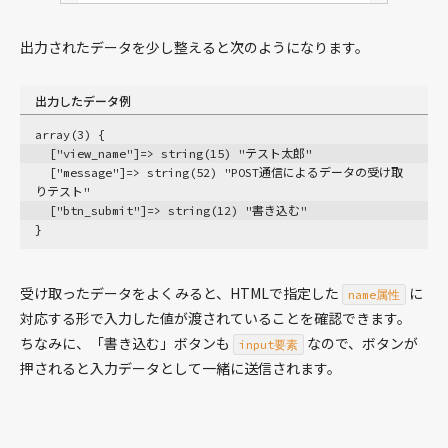
プライバシーポリシー
サイトポリシー
出力されたデータを少し整えると次のようになります。
出力したデータ例
array(3) {
  ["view_name"]=> string(15) "テスト太郎"
  ["message"]=> string(52) "POST通信によるデータの受け取
りテスト"
  ["btn_submit"]=> string(12) "書き込む"
}
受け取ったデータをよくみると、HTMLで指定した
に
name属性
対応する形で入力した値が渡されていることを確認できます。
ちなみに、「書き込む」ボタンも
なので、ボタンが
input要素
押されると入力データとして一緒に送信されます。