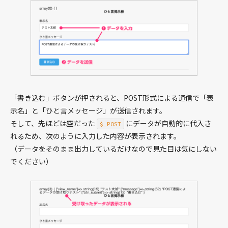
Blog
WEB制作
働き方
本
コーヒー
「書き込む」ボタンが押されると、POST形式による通信で「表
インプット
示名」と「ひと言メッセージ」が送信されます。
旅
そして、先ほどは空だった
にデータが自動的に代入さ
$_POST
れるため、次のように入力した内容が表示されます。
ファイナンス
（データをそのまま出力しているだけなので見た目は気にしない
その他
でください）
GRAYCODEについて
お問い合わせ