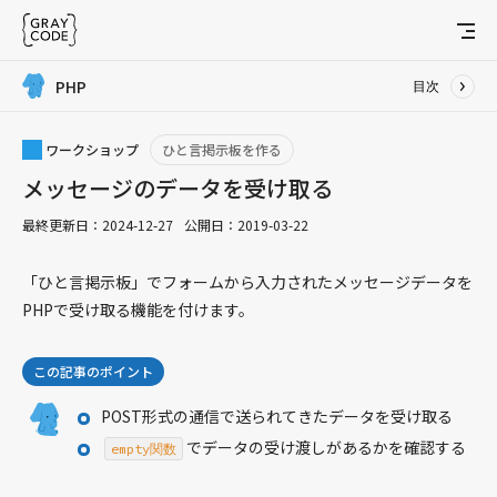
PHP
目次
JavaScript
ワークショップ
ひと言掲示板を作る
レシピ
メッセージのデータを受け取る
Ajax
アニメーション
最終更新日：
2024-12-27
公開日：
2019-03-22
配列
「ひと言掲示板」でフォームから入力されたメッセージデータを
音声
PHPで受け取る機能を付けます。
ブラウザ
データについて
この記事のポイント
イベント
POST形式の通信で送られてきたデータを受け取る
実行するタイミング
でデータの受け渡しがあるかを確認する
ファイル
empty関数
フォーム